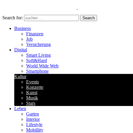
Search for:
Search
Business
Finanzen
Job
Versicherung
Digital
Smart Living
Soft&Hard
World Wide Web
Smartphone
Kultur
Events
Konzerte
Kunst
Musik
Stars
Leben
Garten
Interior
Lifestyle
Mobillity