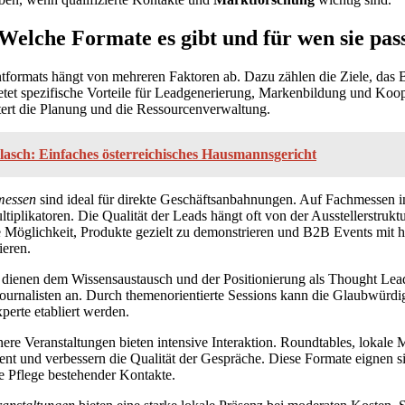
 Welche Formate es gibt und für wen sie pas
tformats hängt von mehreren Faktoren ab. Dazu zählen die Ziele, das 
etet spezifische Vorteile für Leadgenerierung, Markenbildung und Koo
htert die Planung und die Ressourcenverwaltung.
lasch: Einfaches österreichisches Hausmannsgericht
messen
sind ideal für direkte Geschäftsanbahnungen. Auf Fachmessen in
iplikatoren. Die Qualität der Leads hängt oft von der Ausstellerstruktu
e Möglichkeit, Produkte gezielt zu demonstrieren und B2B Events mit
ieren.
dienen dem Wissensaustausch und der Positionierung als Thought Lead
urnalisten an. Durch themenorientierte Sessions kann die Glaubwürdig
perte etabliert werden.
ere Veranstaltungen bieten intensive Interaktion. Roundtables, lokale
ent und verbessern die Qualität der Gespräche. Diese Formate eignen s
ie Pflege bestehender Kontakte.