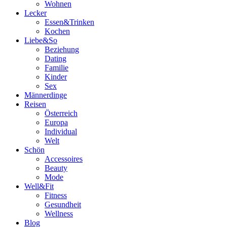
Wohnen
Lecker
Essen&Trinken
Kochen
Liebe&So
Beziehung
Dating
Familie
Kinder
Sex
Männerdinge
Reisen
Österreich
Europa
Individual
Welt
Schön
Accessoires
Beauty
Mode
Well&Fit
Fitness
Gesundheit
Wellness
Blog