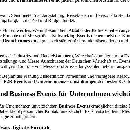
ents
und
Branchenmessen
ermöglichen persönlichen Austausch, der o
levant. Standmiete, Standausstattung, Reisekosten und Personalkosten f
gstätigkeit, die Zeit und Budget bindet.
definiert werden. Wenn Bekanntheit, Absatz oder Partnerschaften ange
che Formate und Messgrößen.
Networking Events
dienen meist der Kon
d
Branchenmessen
eignen sich stärker für Produktpräsentationen und
eten sich Industrie- und Handelskammern, Wirtschaftskammern, m+a 
stellungs- und Messe-Ausschusses der Deutschen Wirtschaft an. Evenzi
eiwilligen Kontrolle von Messe- und Ausstellungszahlen liefern transpa
 Beginn der Planung Zieldefinition vornehmen und verfügbare Ressou
he
B2B Events
und
Unternehmensveranstaltungen
den besten ROI b
d Business Events für Unternehmen wichti
 für Unternehmen unverzichtbar.
Business Events
ermöglichen direkte 
abei bleibt persönlicher Kontakt unersetzlich. Es ist entscheidend, Mes
tegie zu integrieren.
rsus digitale Formate