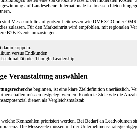
anstaltungen
bieten eine starke lokale Präsenz bei moderaten Kosten. S
ngewinnung auf Landesebene. Internationale Leitmessen bieten hingegen
tnern.
on sind Messeauftritte auf großen Leitmessen wie DMEXCO oder OMR 
dies zulassen. Für den Markteintritt wird empfohlen, mit regionalen Ve
ßere B2B Events umzusteigen.
t daran koppeln.
blikum versus Endkunden.
, Leadqualität oder Thought Leadership.
tige Veranstaltung auswählen
ltungsrecherche
beginnen, ist eine klare Zieldefinition unerlässlich. Ve
tnerschaften müssen festgelegt werden. Konkrete Ziele wie die Anzah
satzpotenzial dienen als Vergleichsmaßstab.
en, welche Kennzahlen priorisiert werden. Bei Bedarf an Leadvolumen s
kenpräsenz. Die Messeziele müssen mit der Unternehmensstrategie abge