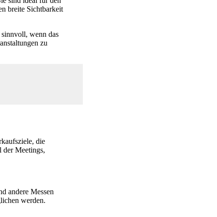
ie sind ideal für den
 breite Sichtbarkeit
sinnvoll, wenn das
ranstaltungen zu
rkaufsziele, die
l der Meetings,
ind andere Messen
glichen werden.