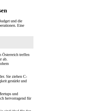
sen
Budget und die
perationen. Eine
 Österreich treffen
r ab.
 hohem
er. Sie ziehen C-
keit gestärkt und
 Meetups und
ich hervorragend für