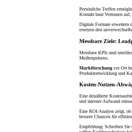
Persönliche Treffen ermögli
Kontakt baut Vertrauen auf, 
Digitale Formate erweitern 
ersetzen den unverwechselb
Messbare Ziele: Lea
Messbare KPIs sind unerläss
Medienpräsenz.
Marktforschung
vor Ort li
Produktentwicklung und Ka
Kosten-Nutzen-Abwäg
Eine detaillierte Kostenauf
und interner Aufwand müsse
Eine ROI-Analyse zeigt, ob 
bessere Chancen für effizie
Empfehlung: Schreiben Sie e
sollten Fachbesuchertage ha