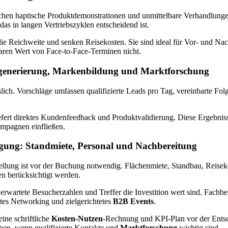
chen haptische Produktdemonstrationen und unmittelbare Verhandlunge
das in langen Vertriebszyklen entscheidend ist.
die Reichweite und senken Reisekosten. Sie sind ideal für Vor- und Na
aren Wert von Face-to-Face-Terminen nicht.
dgenerierung, Markenbildung und Marktforschung
lich. Vorschläge umfassen qualifizierte Leads pro Tag, vereinbarte Fo
efert direktes Kundenfeedback und Produktvalidierung. Diese Ergebniss
mpagnen einfließen.
ung: Standmiete, Personal und Nachbereitung
stellung ist vor der Buchung notwendig. Flächenmiete, Standbau, Reisek
n berücksichtigt werden.
erwartete Besucherzahlen und Treffer die Investition wert sind. Fachbe
ntes Networking und zielgerichtetes
B2B Events
.
ine schriftliche
Kosten-Nutzen
-Rechnung und KPI-Plan vor der Entsch
ben, wenn qualifizierte Kontakte und
Marktforschung
wichtig sind.