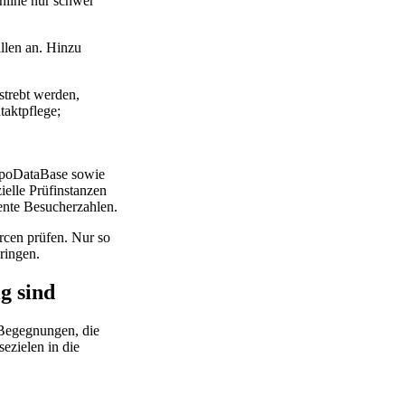
nline nur schwer
allen an. Hinzu
strebt werden,
taktpflege;
ExpoDataBase sowie
elle Prüfinstanzen
rente Besucherzahlen.
rcen prüfen. Nur so
ringen.
g sind
Begegnungen, die
sezielen in die