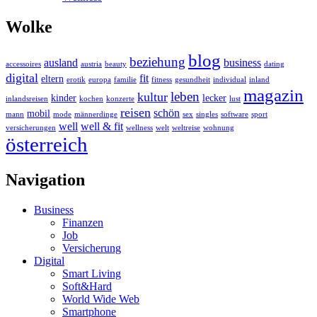
Wolke
blog
beziehung
ausland
business
accessoires
austria
beauty
dating
digital
fit
eltern
erotik
europa
familie
fitness
gesundheit
individual
inland
magazin
leben
kultur
kinder
lecker
inlandsreisen
kochen
konzerte
lust
reisen
schön
mobil
mann
mode
männerdinge
sex
singles
software
sport
well
well & fit
versicherungen
wellness
welt
weltreise
wohnung
österreich
Navigation
Business
Finanzen
Job
Versicherung
Digital
Smart Living
Soft&Hard
World Wide Web
Smartphone