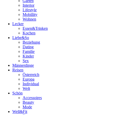
Garten
Interior
Lifestyle
Mobillity
Wohnen
Lecker
Essen&Trinken
Kochen
Liebe&So
Beziehung
Dating
Familie
Kinder
Sex
Männerdinge
Reisen
Österreich
Europa
Individual
Welt
Schön
Accessoires
Beauty
Mode
Well&Fit