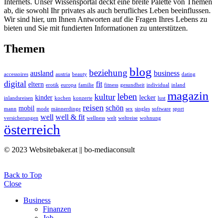
Internets. Unser Wissensportal deckt eine breite Palette von Themen
ab, die sowohl Ihr privates als auch berufliches Leben beeinflussen.
Wir sind hier, um Ihnen Antworten auf die Fragen Ihres Lebens zu
bieten und Sie mit fundierten Informationen zu unterstützen.
Themen
blog
beziehung
ausland
business
accessoires
austria
beauty
dating
digital
fit
eltern
erotik
europa
familie
fitness
gesundheit
individual
inland
magazin
leben
kultur
kinder
lecker
inlandsreisen
kochen
konzerte
lust
reisen
schön
mobil
mann
mode
männerdinge
sex
singles
software
sport
well
well & fit
versicherungen
wellness
welt
weltreise
wohnung
österreich
© 2023 Websitebaker.at || bo-mediaconsult
Back to Top
Close
Business
Finanzen
Job