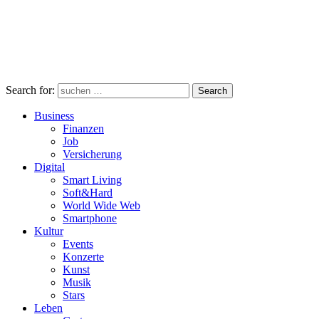
Search for:
Search
Business
Finanzen
Job
Versicherung
Digital
Smart Living
Soft&Hard
World Wide Web
Smartphone
Kultur
Events
Konzerte
Kunst
Musik
Stars
Leben