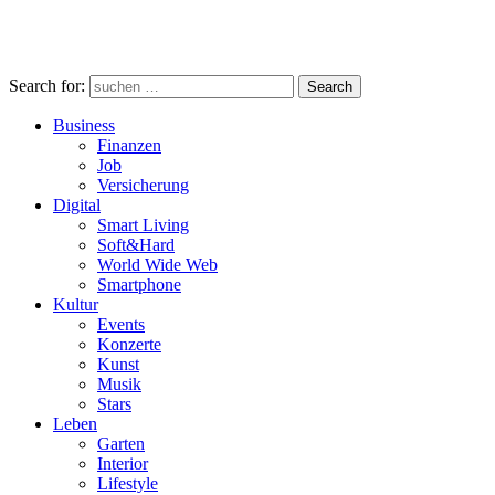
Search for:
Search
Business
Finanzen
Job
Versicherung
Digital
Smart Living
Soft&Hard
World Wide Web
Smartphone
Kultur
Events
Konzerte
Kunst
Musik
Stars
Leben
Garten
Interior
Lifestyle