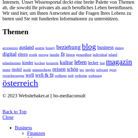
Internets. Unser Wissensportal deckt eine breite Palette von Themen
ab, die sowohl Ihr privates als auch berufliches Leben beeinflussen.
Wir sind hier, um Ihnen Antworten auf die Fragen Ihres Lebens zu
bieten und Sie mit fundierten Informationen zu unterstützen.
Themen
blog
beziehung
ausland
business
accessoires
austria
beauty
dating
digital
fit
eltern
erotik
europa
familie
fitness
gesundheit
individual
inland
magazin
leben
kultur
kinder
lecker
inlandsreisen
kochen
konzerte
lust
reisen
schön
mobil
mann
mode
männerdinge
sex
singles
software
sport
well
well & fit
versicherungen
wellness
welt
weltreise
wohnung
österreich
© 2023 Websitebaker.at || bo-mediaconsult
Back to Top
Close
Business
Finanzen