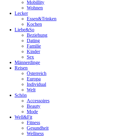
Mobillity
Wohnen
Lecker
Essen&Trinken
Kochen
Liebe&So
Beziehung
Dating
Familie
Kinder
Sex
Männerdinge
Reisen
Österreich
Europa
Individual
Welt
Schön
Accessoires
Beauty
Mode
Well&Fit
Fitness
Gesundheit
Wellness