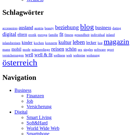
Schlagwörter
blog
beziehung
ausland
business
accessoires
austria
beauty
dating
digital
fit
eltern
erotik
europa
familie
fitness
gesundheit
individual
inland
magazin
leben
kultur
kinder
lecker
inlandsreisen
kochen
konzerte
lust
reisen
schön
mobil
mann
mode
männerdinge
sex
singles
software
sport
well
well & fit
versicherungen
wellness
welt
weltreise
wohnung
österreich
Navigation
Business
Finanzen
Job
Versicherung
Digital
Smart Living
Soft&Hard
World Wide Web
Smartphone