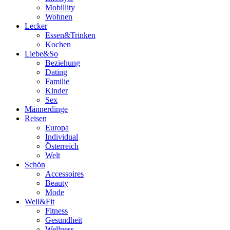
Mobillity
Wohnen
Lecker
Essen&Trinken
Kochen
Liebe&So
Beziehung
Dating
Familie
Kinder
Sex
Männerdinge
Reisen
Europa
Individual
Österreich
Welt
Schön
Accessoires
Beauty
Mode
Well&Fit
Fitness
Gesundheit
Wellness