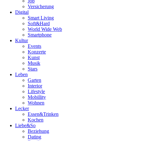
Job
Versicherung
Digital
Smart Living
Soft&Hard
World Wide Web
Smartphone
Kultur
Events
Konzerte
Kunst
Musik
Stars
Leben
Garten
Interior
Lifestyle
Mobillity
Wohnen
Lecker
Essen&Trinken
Kochen
Liebe&So
Beziehung
Dating