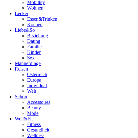
Mobillity
Wohnen
Lecker
Essen&Trinken
Kochen
Liebe&So
Beziehung
Dating
Familie
Kinder
Sex
Männerdinge
Reisen
Österreich
Europa
Individual
Welt
Schön
Accessoires
Beauty
Mode
Well&Fit
Fitness
Gesundheit
Wellness