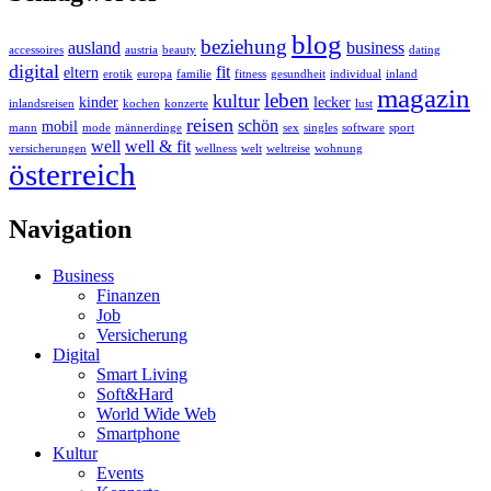
blog
beziehung
ausland
business
accessoires
austria
beauty
dating
digital
fit
eltern
erotik
europa
familie
fitness
gesundheit
individual
inland
magazin
leben
kultur
kinder
lecker
inlandsreisen
kochen
konzerte
lust
reisen
schön
mobil
mann
mode
männerdinge
sex
singles
software
sport
well
well & fit
versicherungen
wellness
welt
weltreise
wohnung
österreich
Navigation
Business
Finanzen
Job
Versicherung
Digital
Smart Living
Soft&Hard
World Wide Web
Smartphone
Kultur
Events