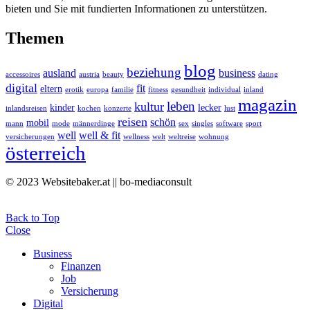
bieten und Sie mit fundierten Informationen zu unterstützen.
Themen
blog
beziehung
ausland
business
accessoires
austria
beauty
dating
digital
fit
eltern
erotik
europa
familie
fitness
gesundheit
individual
inland
magazin
leben
kultur
kinder
lecker
inlandsreisen
kochen
konzerte
lust
reisen
schön
mobil
mann
mode
männerdinge
sex
singles
software
sport
well
well & fit
versicherungen
wellness
welt
weltreise
wohnung
österreich
© 2023 Websitebaker.at || bo-mediaconsult
Back to Top
Close
Business
Finanzen
Job
Versicherung
Digital