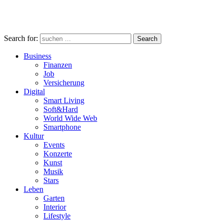
Search for:
Search
Business
Finanzen
Job
Versicherung
Digital
Smart Living
Soft&Hard
World Wide Web
Smartphone
Kultur
Events
Konzerte
Kunst
Musik
Stars
Leben
Garten
Interior
Lifestyle