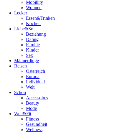
Mobillity
Wohnen
Lecker
Essen&Trinken
Kochen
Liebe&So
Beziehung
Dating
Familie
Kinder
Sex
Männerdinge
Reisen
Österreich
Europa
Individual
Welt
Schön
Accessoires
Beauty
Mode
Well&Fit
Fitness
Gesundheit
Wellness