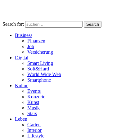
Search for:
Search
Business
Finanzen
Job
Versicherung
Digital
Smart Living
Soft&Hard
World Wide Web
Smartphone
Kultur
Events
Konzerte
Kunst
Musik
Stars
Leben
Garten
Interior
Lifestyle