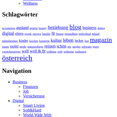
Wellness
Schlagwörter
blog
beziehung
ausland
business
accessoires
austria
beauty
dating
digital
fit
eltern
erotik
europa
familie
fitness
gesundheit
individual
inland
magazin
leben
kultur
kinder
lecker
inlandsreisen
kochen
konzerte
lust
reisen
schön
mobil
mann
mode
männerdinge
sex
singles
software
sport
well
well & fit
versicherungen
wellness
welt
weltreise
wohnung
österreich
Navigation
Business
Finanzen
Job
Versicherung
Digital
Smart Living
Soft&Hard
World Wide Web