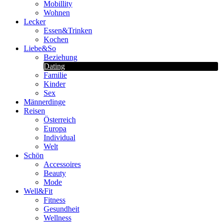
Mobillity
Wohnen
Lecker
Essen&Trinken
Kochen
Liebe&So
Beziehung
Dating
Familie
Kinder
Sex
Männerdinge
Reisen
Österreich
Europa
Individual
Welt
Schön
Accessoires
Beauty
Mode
Well&Fit
Fitness
Gesundheit
Wellness