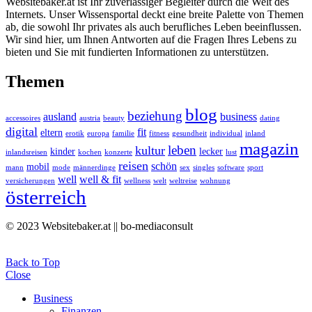
Websitebaker.at ist Ihr zuverlässiger Begleiter durch die Welt des
Internets. Unser Wissensportal deckt eine breite Palette von Themen
ab, die sowohl Ihr privates als auch berufliches Leben beeinflussen.
Wir sind hier, um Ihnen Antworten auf die Fragen Ihres Lebens zu
bieten und Sie mit fundierten Informationen zu unterstützen.
Themen
blog
beziehung
ausland
business
accessoires
austria
beauty
dating
digital
fit
eltern
erotik
europa
familie
fitness
gesundheit
individual
inland
magazin
leben
kultur
kinder
lecker
inlandsreisen
kochen
konzerte
lust
reisen
schön
mobil
mann
mode
männerdinge
sex
singles
software
sport
well
well & fit
versicherungen
wellness
welt
weltreise
wohnung
österreich
© 2023 Websitebaker.at || bo-mediaconsult
Back to Top
Close
Business
Finanzen