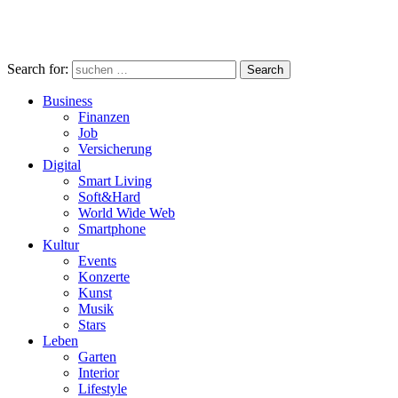
Search for:
Search
Business
Finanzen
Job
Versicherung
Digital
Smart Living
Soft&Hard
World Wide Web
Smartphone
Kultur
Events
Konzerte
Kunst
Musik
Stars
Leben
Garten
Interior
Lifestyle