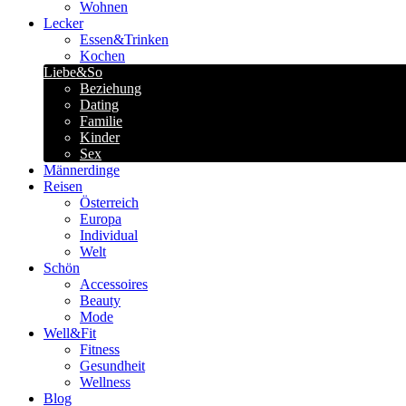
Wohnen
Lecker
Essen&Trinken
Kochen
Liebe&So
Beziehung
Dating
Familie
Kinder
Sex
Männerdinge
Reisen
Österreich
Europa
Individual
Welt
Schön
Accessoires
Beauty
Mode
Well&Fit
Fitness
Gesundheit
Wellness
Blog