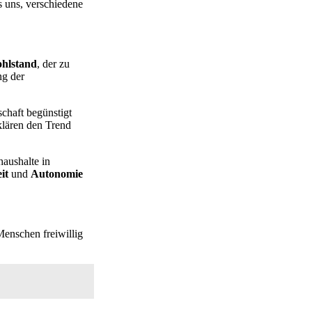
s uns, verschiedene
hlstand
, der zu
ng der
chaft begünstigt
klären den Trend
haushalte in
it
und
Autonomie
Menschen freiwillig