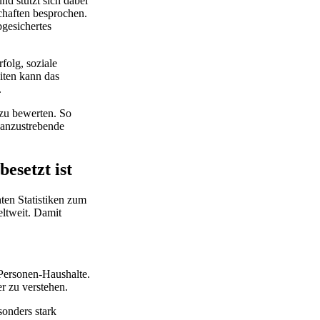
und stützt sich dabei
chaften besprochen.
bgesichertes
rfolg, soziale
iten kann das
.
 zu bewerten. So
 anzustrebende
esetzt ist
ten Statistiken zum
eltweit. Damit
-Personen-Haushalte.
r zu verstehen.
sonders stark