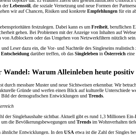
glesein objektiv dar. Er erläutert zuerst den gesellschaftlichen Umbruch 
n der
Lebensstil
, die soziale Vernetzung und neue Formen der Partners
s gehen wir auf Chancen, Risiken und konkrete
Empfehlungen
für ein a
 Lebensprioritäten festzulegen. Dabei kann es um
Freiheit
, beruflichen E
icherheit gehen. Bei Problemen mit der Anzeige von Inhalten auf Webse
 von Adblockern oder das Umgehen von Netzwerkfiltern nützlich sein
und Leser dazu ein, die Vor- und Nachteile des Singleseins realistisch
e
Entscheidung
darüber treffen, ob das
Singleleben
in
Österreich
eine
r Wandel: Warum Alleinleben heute positiv b
st durch messbare Muster und neue Sichtweisen erkennbar. Wir betrach
rukturelle Gründe und werfen einen Blick auf kulturelle Unterschiede w
tes Bild der demografischen Entwicklungen und
Trends
.
terreich
l der Singlehaushalte sichtbar. Aktuell gibt es rund 1,3 Millionen Ein
is, um die Bevölkerungsbewegungen und
Trends
im Wohnverhalten tiefe
n ähnliche Entwicklungen. In den
USA
etwa ist die Zahl der Singles be