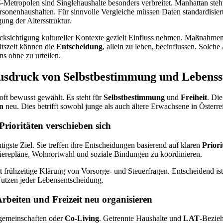
-Metropolen sind Singlehaushalte besonders verbreitet. Manhattan steh
rsonenhaushalten. Für sinnvolle Vergleiche müssen Daten standardisie
ung der Altersstruktur.
cksichtigung kultureller Kontexte gezielt Einfluss nehmen. Maßnahme
tszeit können die
Entscheidung
, allein zu leben, beeinflussen. Solch
ns ohne zu urteilen.
Ausdruck von Selbstbestimmung und Lebensst
oft bewusst gewählt. Es steht für
Selbstbestimmung
und
Freiheit
. Di
en
neu. Dies betrifft sowohl junge als auch ältere Erwachsene in Österre
Prioritäten verschieben sich
chtigste Ziel. Sie treffen ihre Entscheidungen basierend auf klaren
Priori
rierepläne, Wohnortwahl und soziale Bindungen zu koordinieren.
ert frühzeitige Klärung von Vorsorge- und Steuerfragen. Entscheidend ist 
utzen jeder Lebensentscheidung.
rbeiten und Freizeit neu organisieren
gemeinschaften oder
Co-Living
. Getrennte Haushalte und
LAT
-Bezieh