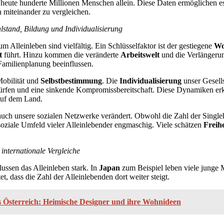
 heute hunderte Millionen Menschen allein. Diese Daten ermöglichen e
 miteinander zu vergleichen.
stand, Bildung und Individualisierung
 Alleinleben sind vielfältig. Ein Schlüsselfaktor ist der gestiegene
Wo
t
führt. Hinzu kommen die veränderte
Arbeitswelt
und die Verlängeru
Familienplanung beeinflussen.
Mobilität und
Selbstbestimmung
. Die
Individualisierung
unser Gesells
würfen und eine sinkende Kompromissbereitschaft. Diese Dynamiken er
auf dem Land.
 auch unsere sozialen Netzwerke verändert. Obwohl die Zahl der Single
s soziale Umfeld vieler Alleinlebender engmaschig. Viele schätzen
Freihe
 internationale Vergleiche
ussen das Alleinleben stark. In
Japan
zum Beispiel leben viele junge 
t, dass die Zahl der Alleinlebenden dort weiter steigt.
us Österreich: Heimische Designer und ihre Wohnideen