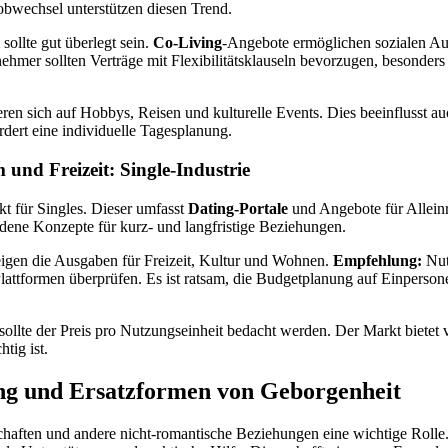
Jobwechsel unterstützen diesen Trend.
ollte gut überlegt sein.
Co-Living
-Angebote ermöglichen sozialen Au
nehmer sollten Verträge mit Flexibilitätsklauseln bevorzugen, besonders
ieren sich auf Hobbys, Reisen und kulturelle Events. Dies beeinflusst a
dert eine individuelle Tagesplanung.
und Freizeit: Single-Industrie
kt für Singles. Dieser umfasst
Dating-Portale
und Angebote für Alleinr
edene Konzepte für kurz- und langfristige Beziehungen.
igen die Ausgaben für Freizeit, Kultur und Wohnen.
Empfehlung:
Nut
attformen überprüfen. Es ist ratsam, die Budgetplanung auf Einperson
ollte der Preis pro Nutzungseinheit bedacht werden. Der Markt bietet 
tig ist.
ng und Ersatzformen von Geborgenheit
chaften und andere nicht-romantische Beziehungen eine wichtige Rolle.