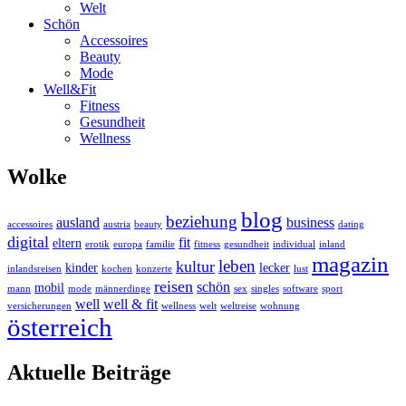
Welt
Schön
Accessoires
Beauty
Mode
Well&Fit
Fitness
Gesundheit
Wellness
Wolke
blog
beziehung
ausland
business
accessoires
austria
beauty
dating
digital
fit
eltern
erotik
europa
familie
fitness
gesundheit
individual
inland
magazin
leben
kultur
kinder
lecker
inlandsreisen
kochen
konzerte
lust
reisen
schön
mobil
mann
mode
männerdinge
sex
singles
software
sport
well
well & fit
versicherungen
wellness
welt
weltreise
wohnung
österreich
Aktuelle Beiträge