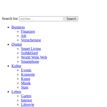
Search for:
Search
Business
Finanzen
Job
Versicherung
Digital
Smart Living
Soft&Hard
World Wide Web
Smartphone
Kultur
Events
Konzerte
Kunst
Musik
Stars
Leben
Garten
Interior
Lifestyle