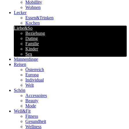
Mobillity
Wohnen
Lecker
Essen&Trinken
Kochen
Liebe&So
Beziehung
Dating
Familie
Kinder
Sex
Männerdinge
Reisen
Österreich
Europa
Individual
Welt
Schön
Accessoires
Beauty
Mode
Well&Fit
Fitness
Gesundheit
Wellness