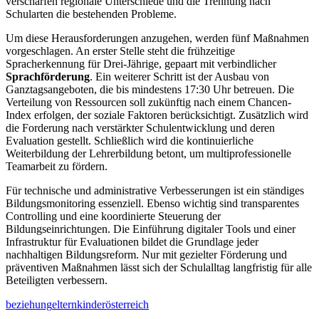
verschärfen regionale Unterschiede und die Trennung nach
Schularten die bestehenden Probleme.
Um diese Herausforderungen anzugehen, werden fünf Maßnahmen
vorgeschlagen. An erster Stelle steht die frühzeitige
Spracherkennung für Drei-Jährige, gepaart mit verbindlicher
Sprachförderung
. Ein weiterer Schritt ist der Ausbau von
Ganztagsangeboten, die bis mindestens 17:30 Uhr betreuen. Die
Verteilung von Ressourcen soll zukünftig nach einem Chancen-
Index erfolgen, der soziale Faktoren berücksichtigt. Zusätzlich wird
die Forderung nach verstärkter Schulentwicklung und deren
Evaluation gestellt. Schließlich wird die kontinuierliche
Weiterbildung der Lehrerbildung betont, um multiprofessionelle
Teamarbeit zu fördern.
Für technische und administrative Verbesserungen ist ein ständiges
Bildungsmonitoring essenziell. Ebenso wichtig sind transparentes
Controlling und eine koordinierte Steuerung der
Bildungseinrichtungen. Die Einführung digitaler Tools und einer
Infrastruktur für Evaluationen bildet die Grundlage jeder
nachhaltigen Bildungsreform. Nur mit gezielter Förderung und
präventiven Maßnahmen lässt sich der Schulalltag langfristig für alle
Beteiligten verbessern.
beziehung
eltern
kinder
österreich