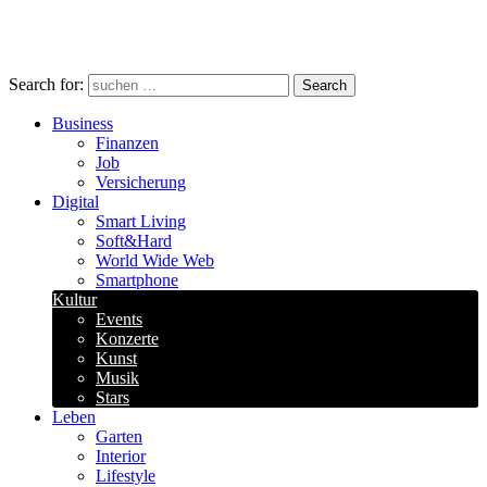
Search for:
Search
Business
Finanzen
Job
Versicherung
Digital
Smart Living
Soft&Hard
World Wide Web
Smartphone
Kultur
Events
Konzerte
Kunst
Musik
Stars
Leben
Garten
Interior
Lifestyle