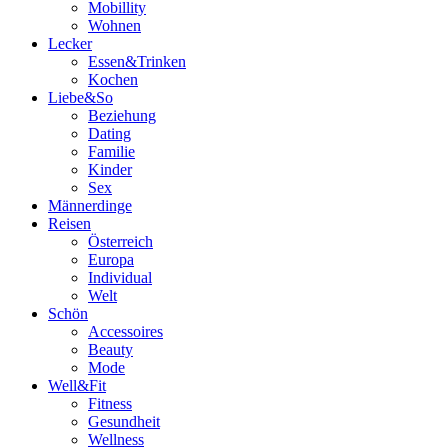
Mobillity
Wohnen
Lecker
Essen&Trinken
Kochen
Liebe&So
Beziehung
Dating
Familie
Kinder
Sex
Männerdinge
Reisen
Österreich
Europa
Individual
Welt
Schön
Accessoires
Beauty
Mode
Well&Fit
Fitness
Gesundheit
Wellness