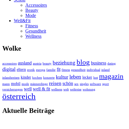
Accessoires
Beauty
Mode
Well&Fit
Fitness
Gesundheit
Wellness
Wolke
blog
beziehung
ausland
business
accessoires
austria
beauty
dating
digital
fit
eltern
erotik
europa
familie
fitness
gesundheit
individual
inland
magazin
leben
kultur
kinder
lecker
inlandsreisen
kochen
konzerte
lust
reisen
schön
mobil
mann
mode
männerdinge
sex
singles
software
sport
well
well & fit
versicherungen
wellness
welt
weltreise
wohnung
österreich
Aktuelle Beiträge