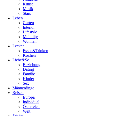
Kunst
Musik
Stars
Leben
Garten
Interior
Lifestyle
Mobillity
Wohnen
Lecker
Essen&Trinken
Kochen
Liebe&So
Beziehung
Dating
Familie
Kinder
Sex
Männerdinge
Reisen
Europa
Individual
Österreich
Welt
Schön