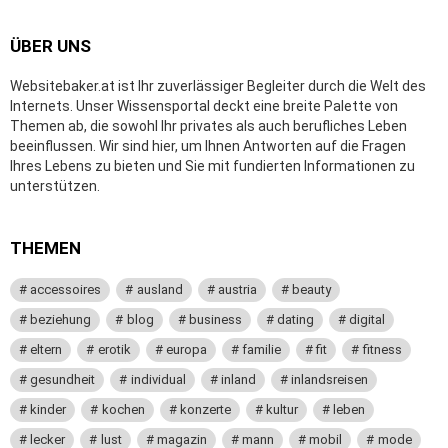
ÜBER UNS
Websitebaker.at ist Ihr zuverlässiger Begleiter durch die Welt des
Internets. Unser Wissensportal deckt eine breite Palette von
Themen ab, die sowohl Ihr privates als auch berufliches Leben
beeinflussen. Wir sind hier, um Ihnen Antworten auf die Fragen
Ihres Lebens zu bieten und Sie mit fundierten Informationen zu
unterstützen.
THEMEN
accessoires
ausland
austria
beauty
beziehung
blog
business
dating
digital
eltern
erotik
europa
familie
fit
fitness
gesundheit
individual
inland
inlandsreisen
kinder
kochen
konzerte
kultur
leben
lecker
lust
magazin
mann
mobil
mode