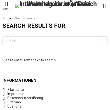
S
Menu
You are here:
Home
Search results
SEARCH RESULTS FOR:
Search
for:
Please enter some text to search.
INFORMATIONEN
Startseite
Impressum
Datenschutzerklärung
Sitemap
Über uns