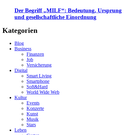
Der Begriff „MILF“: Bedeutung, Ursprung
und gesellschaftliche Einordnung
Kategorien
Blog
Business
Finanzen
Job
Versicherung
Digital
Smart Living
Smartphone
Soft&Hard
World Wide Web
Kultur
Events
Konzerte
Kunst
Musik
Stars
Leben