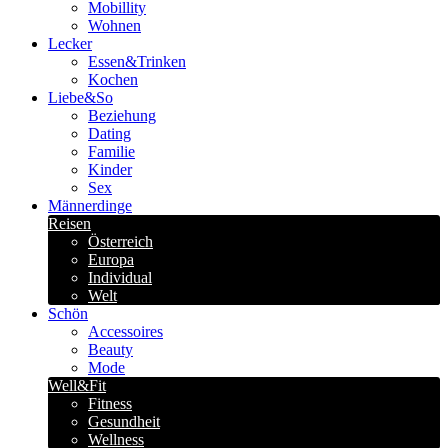
Mobillity
Wohnen
Lecker
Essen&Trinken
Kochen
Liebe&So
Beziehung
Dating
Familie
Kinder
Sex
Männerdinge
Reisen
Österreich
Europa
Individual
Welt
Schön
Accessoires
Beauty
Mode
Well&Fit
Fitness
Gesundheit
Wellness