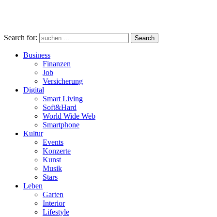
Search for:
Search
Business
Finanzen
Job
Versicherung
Digital
Smart Living
Soft&Hard
World Wide Web
Smartphone
Kultur
Events
Konzerte
Kunst
Musik
Stars
Leben
Garten
Interior
Lifestyle