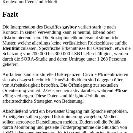
Kontext und Verständlichkeit.
Fazit
Die Interpretation des Begriffes
gayboy
variiert stark je nach
Kontext. In seiner Verwendung kann er neutral, lobend oder
diskriminierend sein. Die Soziophonetik untersucht stimmliche
Muster, welche allerdings keine verlässlichen Rückschlüsse auf die
Identität
zulassen. Spezifische Erkenntnisse für Österreich, etwa die
Schätzung von 200.000 bis 300.000 LSBTI-Beschäftigten, werden
durch die SORA-Studie und deren Umfrage unter 1.268 Personen
geliefert.
Auffallend sind strukturelle Diskrepanzen: Circa 70% identifizieren
sich als cis-geschlechtlich. Trans*-Individuen sind dagegen öfter
von Arbeitslosigkeit betroffen. Die Offenlegung zur sexuellen
Orientierung variiert: 23% sprechen aktiv darüber, während 9% sie
völlig verbergen. Diese Daten sind für lgbtq-Politik und
arbeitsrechtliche Strategien von Bedeutung.
Abschließend wird ein bewusster Umgang mit Sprache empfohlen.
Arbeitgeber sollten gegen Diskriminierung vorgehen, Medien
sollten stereotype Darstellungen meiden. Zudem soll die Politik
durch Monitoring und gezielte Förderprogramme die Situation von
LSBTI-Personen verbessern. Es ist essentiell, inklusive Sprache zu