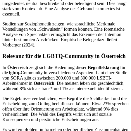
umgedeutet, neutral beschreibend oder beleidigend sein. Dies hängt
stark vom Kontext ab. Eine Analyse des Gebrauchskontextes ist
essentiell.
Studien zur Soziophonetik zeigen, wie sprachliche Merkmale
Vorstellungen von „Schwulsein“ formen können. Eine forensische
Analyse von Sprechakten ermöglicht das Erkennen der Intention
hinter bestimmten Ausdrücken. Empirische Belege dazu liefert
Vorberger (2024).
Relevanz für die LGBTQ-Community in Österreich
In
Österreich
zeigt sich die Bedeutung dieser
Begriffsklärung
für
die
lgbtq
-Community in verschiedenen Aspekten. Laut einer Studie
von SORA gibt es zwischen 200.000 und 300.000 LSBTI-
Arbeitnehmer in
Österreich
. Die meisten leben cis-geschlechtlich,
während 8% sich als trans* und 1% als intersexuell identifizieren.
Die Ergebnisse verdeutlichen, wie Begriffe die Sichtbarkeit und die
Entscheidung zum Outing beeinflussen können. Etwa 23% sprechen
offen über ihre Orientierung am Arbeitsplatz, während 9% dies
verheimlichen. Die Wahl des Begriffs wirkt sich auf soziale
Konsequenzen und persönliche Entscheidungen aus.
Es wird empfohlen, in formellen oder beruflichen Zusammenhängen