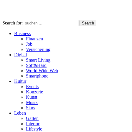
Search for:
Search
Business
Finanzen
Job
Versicherung
Digital
Smart Living
Soft&Hard
World Wide Web
Smartphone
Kultur
Events
Konzerte
Kunst
Musik
Stars
Leben
Garten
Interior
Lifestyle