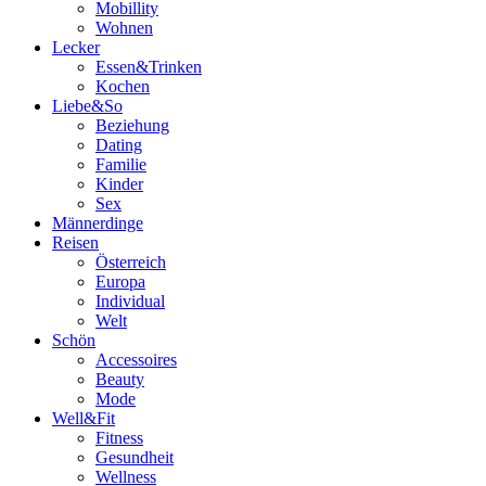
Mobillity
Wohnen
Lecker
Essen&Trinken
Kochen
Liebe&So
Beziehung
Dating
Familie
Kinder
Sex
Männerdinge
Reisen
Österreich
Europa
Individual
Welt
Schön
Accessoires
Beauty
Mode
Well&Fit
Fitness
Gesundheit
Wellness