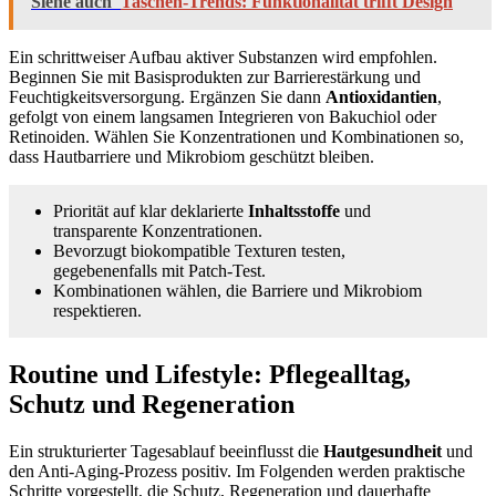
Siehe auch
Taschen-Trends: Funktionalität trifft Design
Ein schrittweiser Aufbau aktiver Substanzen wird empfohlen.
Beginnen Sie mit Basisprodukten zur Barrierestärkung und
Feuchtigkeitsversorgung. Ergänzen Sie dann
Antioxidantien
,
gefolgt von einem langsamen Integrieren von Bakuchiol oder
Retinoiden. Wählen Sie Konzentrationen und Kombinationen so,
dass Hautbarriere und Mikrobiom geschützt bleiben.
Priorität auf klar deklarierte
Inhaltsstoffe
und
transparente Konzentrationen.
Bevorzugt biokompatible Texturen testen,
gegebenenfalls mit Patch‑Test.
Kombinationen wählen, die Barriere und Mikrobiom
respektieren.
Routine und Lifestyle: Pflegealltag,
Schutz und Regeneration
Ein strukturierter Tagesablauf beeinflusst die
Hautgesundheit
und
den Anti-Aging-Prozess positiv. Im Folgenden werden praktische
Schritte vorgestellt, die Schutz, Regeneration und dauerhafte