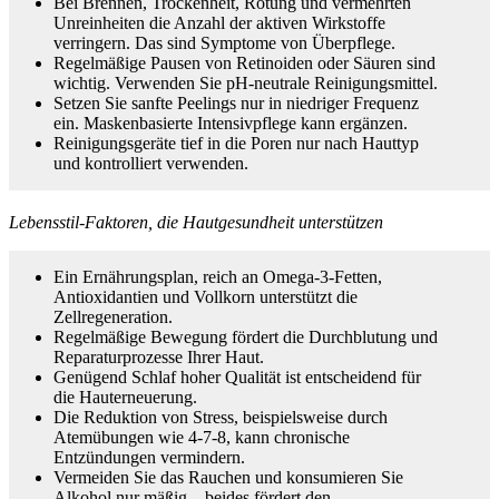
Bei Brennen, Trockenheit, Rötung und vermehrten
Unreinheiten die Anzahl der aktiven Wirkstoffe
verringern. Das sind Symptome von Überpflege.
Regelmäßige Pausen von Retinoiden oder Säuren sind
wichtig. Verwenden Sie pH‑neutrale Reinigungsmittel.
Setzen Sie sanfte Peelings nur in niedriger Frequenz
ein. Maskenbasierte Intensivpflege kann ergänzen.
Reinigungsgeräte tief in die Poren nur nach Hauttyp
und kontrolliert verwenden.
Lebensstil‑Faktoren, die Hautgesundheit unterstützen
Ein Ernährungsplan, reich an Omega‑3‑Fetten,
Antioxidantien und Vollkorn unterstützt die
Zellregeneration.
Regelmäßige Bewegung fördert die Durchblutung und
Reparaturprozesse Ihrer Haut.
Genügend Schlaf hoher Qualität ist entscheidend für
die Hauterneuerung.
Die Reduktion von Stress, beispielsweise durch
Atemübungen wie 4‑7‑8, kann chronische
Entzündungen vermindern.
Vermeiden Sie das Rauchen und konsumieren Sie
Alkohol nur mäßig – beides fördert den