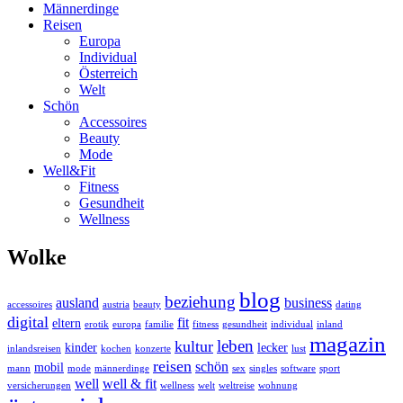
Männerdinge
Reisen
Europa
Individual
Österreich
Welt
Schön
Accessoires
Beauty
Mode
Well&Fit
Fitness
Gesundheit
Wellness
Wolke
blog
beziehung
ausland
business
accessoires
austria
beauty
dating
digital
fit
eltern
erotik
europa
familie
fitness
gesundheit
individual
inland
magazin
leben
kultur
kinder
lecker
inlandsreisen
kochen
konzerte
lust
reisen
schön
mobil
mann
mode
männerdinge
sex
singles
software
sport
well
well & fit
versicherungen
wellness
welt
weltreise
wohnung