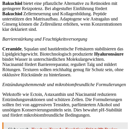
Bakuchiol
bietet eine pflanzliche Alternative zu Retinoiden mit
geringerer Reizpotenz. Bei abgestufter Einführung fördert
Bakuchiol
Zellerneuerung und Kollagenbildung. Peptide
unterstützen den Matrixaufbau. Adaptogene wie Astragalus und
Ginseng können die Zellresilienz erhöhen, wenn Konzentrationen
klar deklariert sind.
Barrierestärkung und Feuchtigkeitsversorgung
Ceramide
, Squalan und hautidentische Fettsäuren stabilisieren das
Lipidgleichgewicht. Biotechnologisch produzierte
Hyaluronsäure
bindet Wasser in unterschiedlichen Molekulargewichten.
Niacinamid fördert Barrierereparatur, reguliert Talg und mildert
Rötungen. Texturen sollten reichhaltig genug für Schutz sein, ohne
okklusive Rückstände zu hinterlassen.
Entzündungshemmende und mikrobiomfreundliche Formulierungen
Wirkstoffe wie Ectoin, Astaxanthin und Niacinamid reduzieren
Entzündungsreaktionen und schützen Zellen. Die Formulierungen
sollten frei von aggressiven Tensiden, parfümiertem Alkohol und
unnötigen Konservierungsmitteln sein. Dies bewahrt pH‑Stabilität
und fördert mikrobiomfreundliche Bedingungen.