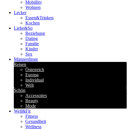
Mobillity
Wohnen
Lecker
Essen&Trinken
Kochen
Liebe&So
Beziehung
Dating
Familie
Kinder
Sex
Männerdinge
Reisen
Österreich
Europa
Individual
Welt
Schön
Accessoires
Beauty
Mode
Well&Fit
Fitness
Gesundheit
Wellness