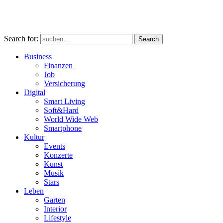
Search for:
Search
Business
Finanzen
Job
Versicherung
Digital
Smart Living
Soft&Hard
World Wide Web
Smartphone
Kultur
Events
Konzerte
Kunst
Musik
Stars
Leben
Garten
Interior
Lifestyle