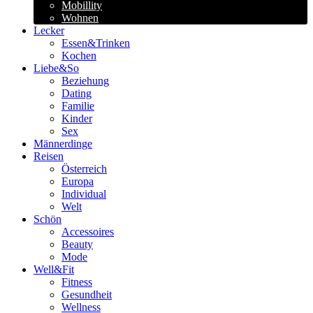
Mobillity
Wohnen
Lecker
Essen&Trinken
Kochen
Liebe&So
Beziehung
Dating
Familie
Kinder
Sex
Männerdinge
Reisen
Österreich
Europa
Individual
Welt
Schön
Accessoires
Beauty
Mode
Well&Fit
Fitness
Gesundheit
Wellness