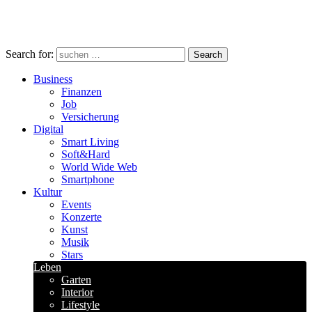
Search for:
Search
Business
Finanzen
Job
Versicherung
Digital
Smart Living
Soft&Hard
World Wide Web
Smartphone
Kultur
Events
Konzerte
Kunst
Musik
Stars
Leben
Garten
Interior
Lifestyle